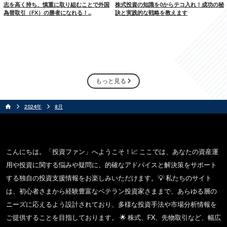
志を高く持ち、慎重に取り組むことで外国
株式投資の知識を
0
からテコ入れ！成功の秘
為替取引（FX）の勝者になれる！...
訣と実践的な戦略を教えます
もっと見る
2024
年
8
月
こんにちは。「投資ファン」へようこそ！📈 ここでは、あなたの資産運
用や投資に関する悩みや疑問に、的確なアドバイスと解決策をサポート
する独自の投資支援情報をお楽しみいただけます。💡 私たちのサイト
は、初心者さまから経験豊富なベテラン投資家さままで、あらゆる層の
ニーズに応えるよう設計されており、多様な投資手法や市場分析情報を
ご提供することを目指しております。 🌟 株式、FX、先物取引など、幅広