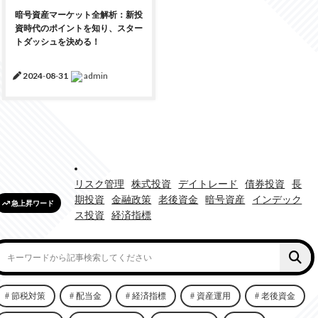
暗号資産マーケット全解析：新投
資時代のポイントを知り、スター
トダッシュを決める！
2024
-
08
-
31
admin
リスク管理
株式投資
デイトレード
債券投資
長
期投資
金融政策
老後資金
暗号資産
インデック
急上昇ワード
ス投資
経済指標
節税対策
配当金
経済指標
資産運用
老後資金