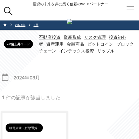
投資の未来を共に築く信頼のWEBパートナー
2024
年
8
月
不動産投資
資産形成
リスク管理
投資初心
者
資産運用
金融商品
ビットコイン
ブロック
急上昇ワード
チェーン
インデックス投資
リップル
2024
年
08
月
1
件の記事が該当しました
暗号資産（仮想通貨...