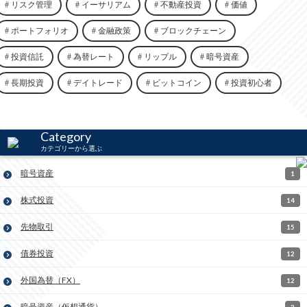
リスク管理
イーサリアム
不動産投資
価値
ポートフォリオ
金融政策
ブロックチェーン
投資信託
為替レート
リップル
暗号資産
長期投資
デイトレード
ビットコイン
投資初心者
Category
カテゴリーから選ぶ
暗号資産
1
株式投資
14
先物取引
15
債券投資
12
外国為替（FX）
12
暗号資産（仮想通貨）