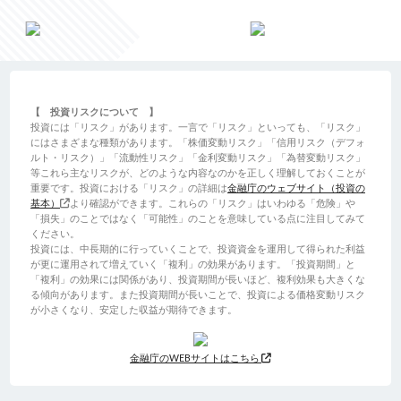
【 投資リスクについて 】
投資には「リスク」があります。一言で「リスク」といっても、「リスク」
にはさまざまな種類があります。「株価変動リスク」「信用リスク（デフォ
ルト・リスク）」「流動性リスク」「金利変動リスク」「為替変動リスク」
等これら主なリスクが、どのような内容なのかを正しく理解しておくことが
重要です。投資における「リスク」の詳細は
金融庁のウェブサイト（投資の
基本）
より確認ができます。これらの「リスク」はいわゆる「危険」や
「損失」のことではなく「可能性」のことを意味している点に注目してみて
ください。
投資には、中長期的に行っていくことで、投資資金を運用して得られた利益
が更に運用されて増えていく「複利」の効果があります。「投資期間」と
「複利」の効果には関係があり、投資期間が長いほど、複利効果も大きくな
る傾向があります。また投資期間が長いことで、投資による価格変動リスク
が小さくなり、安定した収益が期待できます。
金融庁のWEBサイトはこちら