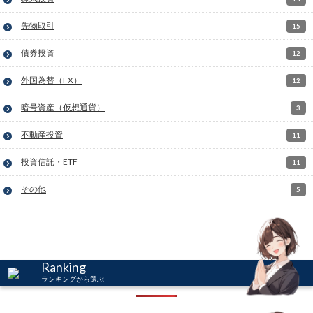
先物取引
15
債券投資
12
外国為替（FX）
12
暗号資産（仮想通貨）
3
不動産投資
11
投資信託・ETF
11
その他
5
Ranking
ランキングから選ぶ