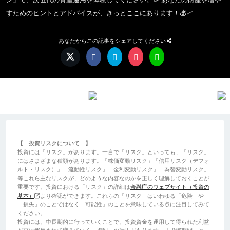
すためのヒントとアドバイスが、きっとここにあります！💰📈
あなたからこの記事をシェアしてください
【 投資リスクについて 】
投資には「リスク」があります。一言で「リスク」といっても、「リスク」
にはさまざまな種類があります。「株価変動リスク」「信用リスク（デフォ
ルト・リスク）」「流動性リスク」「金利変動リスク」「為替変動リスク」
等これら主なリスクが、どのような内容なのかを正しく理解しておくことが
重要です。投資における「リスク」の詳細は
金融庁のウェブサイト（投資の
基本）
より確認ができます。これらの「リスク」はいわゆる「危険」や
「損失」のことではなく「可能性」のことを意味している点に注目してみて
ください。
投資には、中長期的に行っていくことで、投資資金を運用して得られた利益