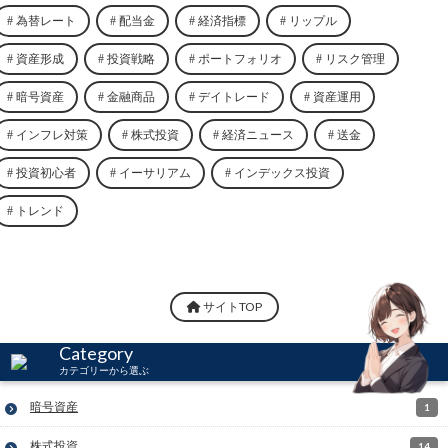
為替レート
配当金
経済指標
リップル
資産形成
投資戦略
ポートフォリオ
リスク管理
暗号資産
金融商品
デイトレード
資産運用
インフレ対策
株式投資
経済ニュース
送金
投資初心者
イーサリアム
インデックス投資
トレンド
サイトTOP
Category
カテゴリーから選ぶ
暗号資産
1
株式投資
14