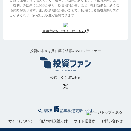
が更に運用されて増えていく「複利」の効果があります。「投資期間」と
「複利」の効果には関係があり、投資期間が長いほど、複利効果も大きくな
る傾向があります。また投資期間が長いことで、投資による価格変動リスク
が小さくなり、安定した収益が期待できます。
金融庁のWEBサイトはこちら
投資の未来を共に築く信頼のWEBパートナー
【公式】X（旧Twitter）
15
掲載数
記事/鋭意更新中です
サイトについて
個人情報保護方針
サイト運営者
お問い合わせ