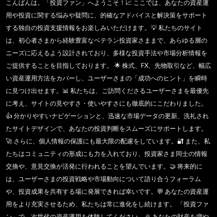
こんばんは。「投資ファン」へようこそ！📈 ここでは、あなたの資産運
用や投資に関する悩みや疑問に、的確なアドバイスと解決策をサポート
する独自の投資支援情報をお楽しみいただけます。💡 私たちのサイト
は、初心者さまから経験豊富なベテラン投資家さままで、あらゆる層の
ニーズに応えるよう設計されており、多様な投資手法や市場分析情報を
ご提供することを目指しております。 🌟 株式、FX、先物取引など、幅広
い資産運用方法をカバーし、ユーザーさまの「成功へのヒント」を瞬時
に見つけ出せます。📊 私たちは、ご訪問くださるユーザーさまを最優先
に考え、サイトの見やすさ・使いやすさにも徹底的にこだわりました。
👍 分かりやすいナビゲーションと、迅速な市場データの更新、洗礼され
たサイトデザインで、あなたの投資判断をスムーズにサポートします。
🚀 さらに、個人情報の保護にも最大限の配慮をしています。🔐 また、私
たちはコミュニティの形成にも力を入れており、投資家さま同士の情報
交換や、意見交換が活発に行われることを望んでいます。🤝 将来的に
は、ユーザーさまの投資戦略や市場動向について語り合うフォーラム
や、投資成果を共有する場に発展できれば幸いです。💬 あなたの資産運
用をより充実させるため、私たちは常に進化をし続けます。 「投資ファ
ン」で、次世代の資産運用を体験してください。🎉 あなたの財産を増や