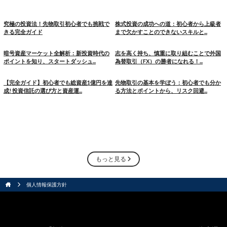
究極の投資法！先物取引初心者でも挑戦で
株式投資の成功への道：初心者から上級者
きる完全ガイド
まで欠かすことのできないスキルと...
暗号資産マーケット全解析：新投資時代の
志を高く持ち、慎重に取り組むことで外国
ポイントを知り、スタートダッシュ...
為替取引（FX）の勝者になれる！...
【完全ガイド】初心者でも総資産
1
億円を達
先物取引の基本を学ぼう：初心者でも分か
成! 投資信託の選び方と資産運...
る方法とポイントから、リスク回避...
もっと見る
個人情報保護方針